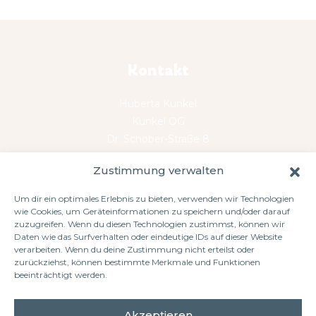
Kontakt
Huberta Kunkel
Kunkel OG
Dr. Schober-Straße 8
1130 Wien
Zustimmung verwalten
Österreich
hallo@hubertakunkel.com
Um dir ein optimales Erlebnis zu bieten, verwenden wir Technologien
T: +43 664 23 27 304
wie Cookies, um Geräteinformationen zu speichern und/oder darauf
zuzugreifen. Wenn du diesen Technologien zustimmst, können wir
Daten wie das Surfverhalten oder eindeutige IDs auf dieser Website
Rechtliches
verarbeiten. Wenn du deine Zustimmung nicht erteilst oder
zurückziehst, können bestimmte Merkmale und Funktionen
beeinträchtigt werden.
Impressum
AGB
Akzeptieren