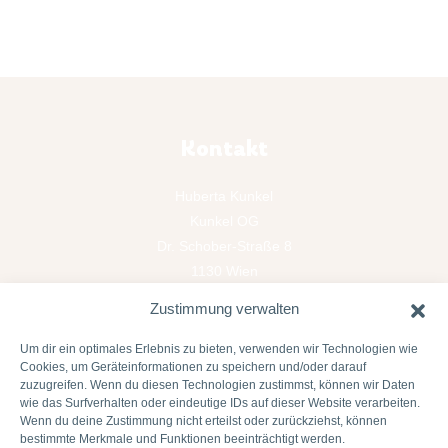
Kontakt
Huberta Kunkel
Kunkel OG
Dr. Schober-Straße 8
1130 Wien
Österreich
Zustimmung verwalten
hallo@hubertakunkel.com
T: +43 664 23 27 304
Um dir ein optimales Erlebnis zu bieten, verwenden wir Technologien wie
Cookies, um Geräteinformationen zu speichern und/oder darauf
zuzugreifen. Wenn du diesen Technologien zustimmst, können wir Daten
Rechtliches
wie das Surfverhalten oder eindeutige IDs auf dieser Website verarbeiten.
Wenn du deine Zustimmung nicht erteilst oder zurückziehst, können
bestimmte Merkmale und Funktionen beeinträchtigt werden.