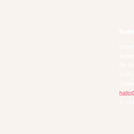
Kon
Huber
Kunke
Dr. S
1130 
Öster
hallo
T: +4