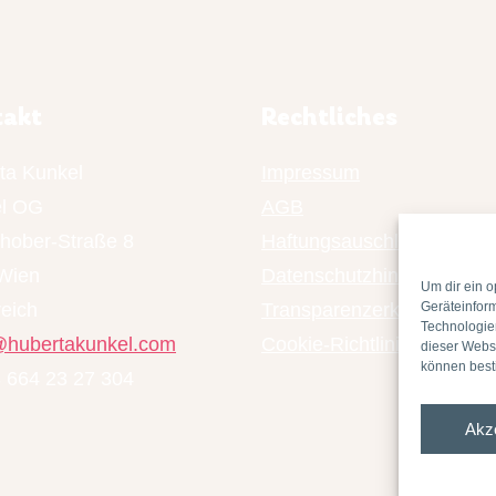
takt
Rechtliches
ta Kunkel
Impressum
l OG
AGB
chober-Straße 8
Haftungsauschluss
Wien
Datenschutzhinweis
Um dir ein o
reich
Transparenzerklärung
Geräteinfor
Technologien
@hubertakunkel.com
Cookie-Richtlinie (EU)
dieser Websi
können best
3 664 23 27 304
Akz