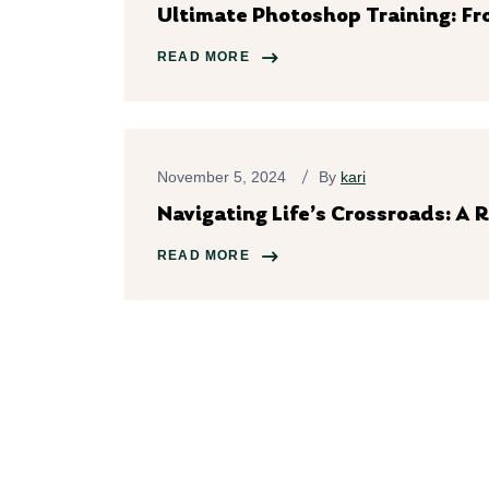
Ultimate Photoshop Training: F
READ MORE
November 5, 2024
By
kari
Navigating Life’s Crossroads: A
READ MORE