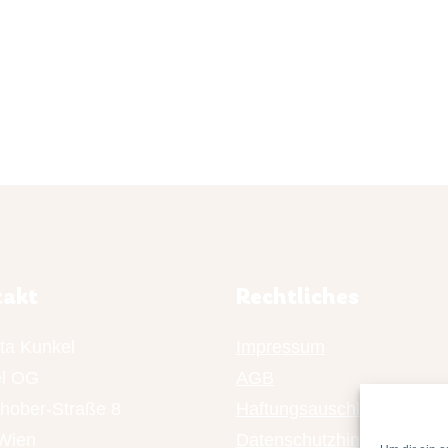
takt
Rechtliches
ta Kunkel
Impressum
l OG
AGB
chober-Straße 8
Haftungsauschluss
Wien
Datenschutzhinweis