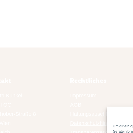
takt
Rechtliches
ta Kunkel
Impressum
l OG
AGB
chober-Straße 8
Haftungsauschluss
Wien
Datenschutzhinweis
Um dir ein o
reich
Transparenzerklärung
Geräteinfor