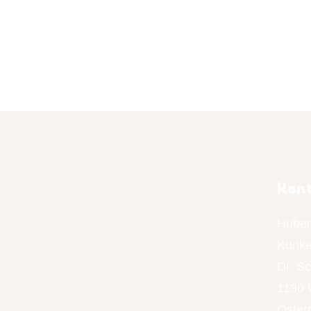
Kon
Huber
Kunke
Dr. S
1130 
Öster