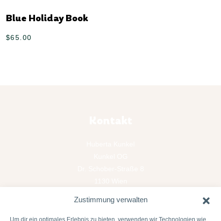
Blue Holiday Book
$
65.00
Kontakt
Huberta Kunkel
Kunkel OG
Dr. Schober-Straße 8
1130 Wien
Österreich
Zustimmung verwalten
hallo@hubertakunkel.com
T: +43 664 23 27 304
Um dir ein optimales Erlebnis zu bieten, verwenden wir Technologien wie