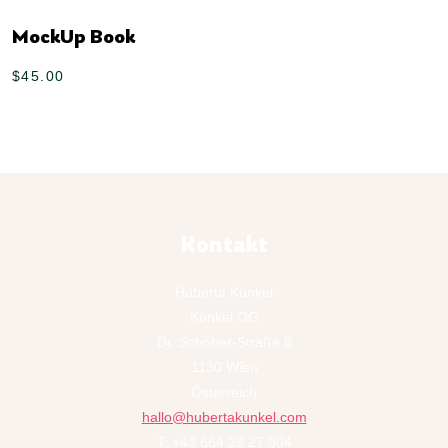
MockUp Book
$
45.00
Kontakt
Huberta Kunkel
Kunkel OG
Dr. Schober-Straße 8
1130 Wien
Österreich
hallo@hubertakunkel.com
T: +43 664 23 27 304